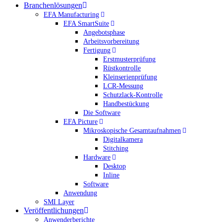
Branchenlösungen
EFA Manufacturing
EFA SmartSuite
Angebotsphase
Arbeitsvorbereitung
Fertigung
Erstmusterprüfung
Rüstkontrolle
Kleinserienprüfung
LCR-Messung
Schutzlack-Kontrolle
Handbestückung
Die Software
EFA Picture
Mikroskopische Gesamtaufnahmen
Digitalkamera
Stitching
Hardware
Desktop
Inline
Software
Anwendung
SMI Layer
Veröffentlichungen
Anwenderberichte