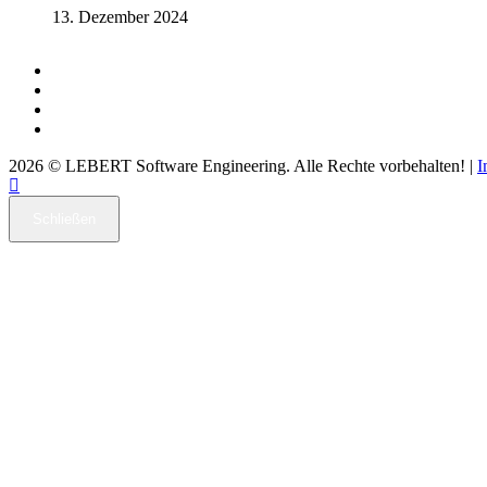
13. Dezember 2024
2026 © LEBERT Software Engineering. Alle Rechte vorbehalten! |
I
Schließen
Home
Branchenlösungen
EFA Manufacturing
EFA SmartSuite
Angebotsphase
Arbeitsvorbereitung
Fertigung
Erstmusterprüfung
Rüstkontrolle
Kleinserienprüfung